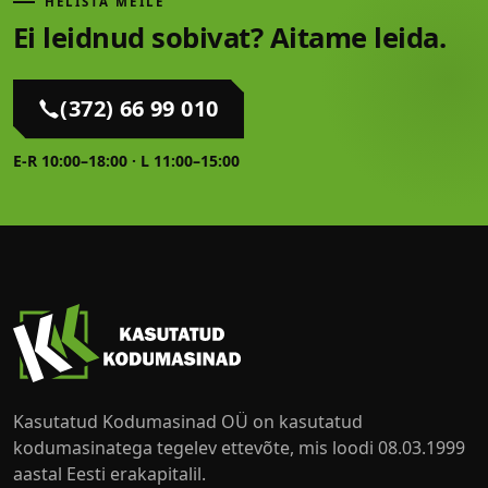
HELISTA MEILE
Ei leidnud sobivat?
Aitame leida.
(372) 66 99 010
E-R 10:00–18:00 · L 11:00–15:00
Kasutatud Kodumasinad OÜ on kasutatud
kodumasinatega tegelev ettevõte, mis loodi 08.03.1999
aastal Eesti erakapitalil.