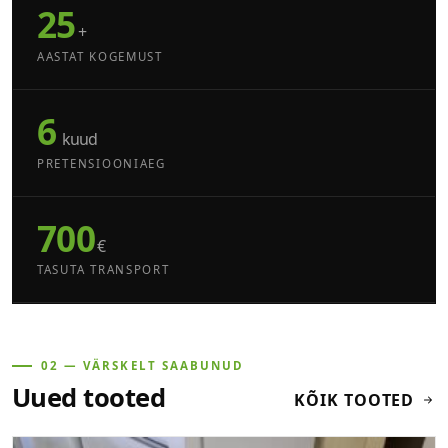
25
+
AASTAT KOGEMUST
6
kuud
PRETENSIOONIAEG
700
€
TASUTA TRANSPORT
02 — VÄRSKELT SAABUNUD
Uued tooted
KÕIK TOOTED