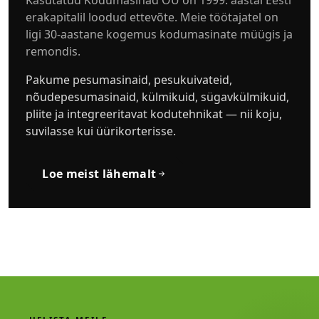
erakapitalil loodud ettevõte. Meie töötajatel on
ligi 30-aastane kogemus kodumasinate müügis ja
remondis.
Pakume pesumasinaid, pesukuivateid,
nõudepesumasinaid, külmikuid, sügavkülmikuid,
pliite ja integreeritavat kodutehnikat — nii koju,
suvilasse kui üürikorterisse.
Loe meist lähemalt