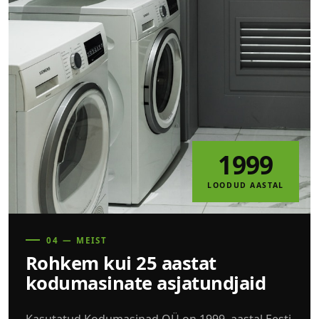
1999
LOODUD AASTAL
04 — MEIST
Rohkem kui 25 aastat
kodumasinate asjatundjaid
Kasutatud Kodumasinad OÜ on 1999. aastal Eesti