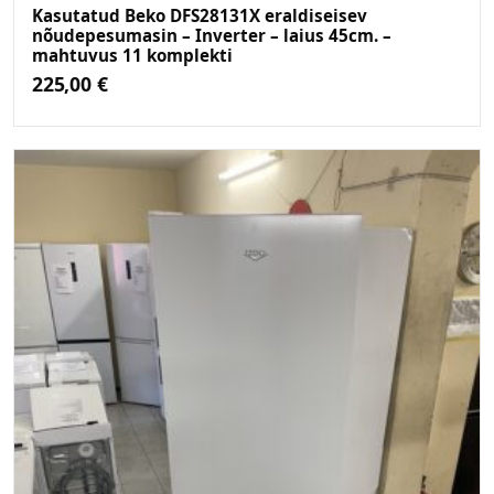
Kasutatud Beko DFS28131X eraldiseisev
nõudepesumasin – Inverter – laius 45cm. –
mahtuvus 11 komplekti
225,00
€