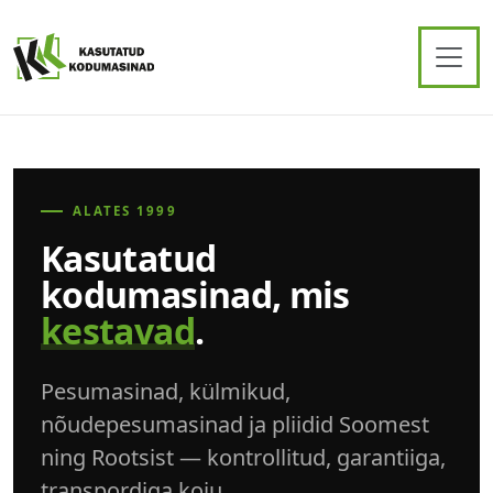
ALATES 1999
Kasutatud
kodumasinad, mis
kestavad
.
Pesumasinad, külmikud,
nõudepesumasinad ja pliidid Soomest
ning Rootsist — kontrollitud, garantiiga,
transpordiga koju.