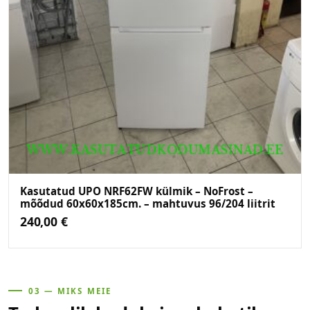
Kasutatud UPO NRF62FW külmik – NoFrost –
mõõdud 60x60x185cm. – mahtuvus 96/204 liitrit
240,00
€
03 — MIKS MEIE